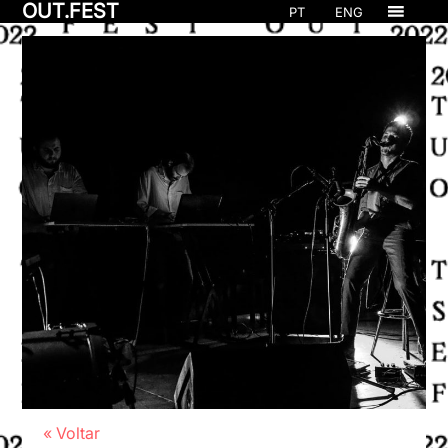
OUT.FEST
PT
ENG
« Voltar