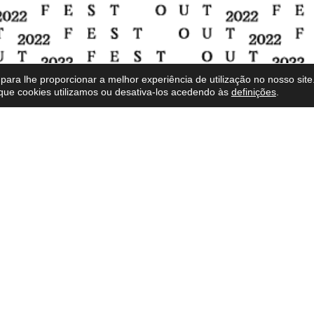
para lhe proporcionar a melhor experiência de utilização no nosso site
que cookies utilizamos ou desativa-los acedendo às
definições
.