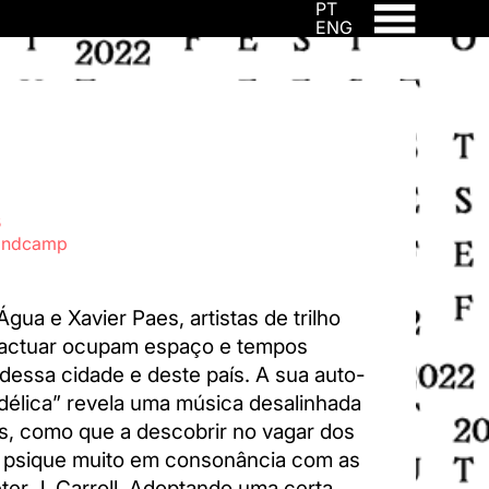
PT
ENG
B
andcamp
gua e Xavier Paes, artistas de trilho
e actuar ocupam espaço e tempos
 dessa cidade e deste país. A sua auto-
délica” revela uma música desalinhada
s, como que a descobrir no vagar dos
da psique muito em consonância com as
eter J. Carroll. Adoptando uma certa