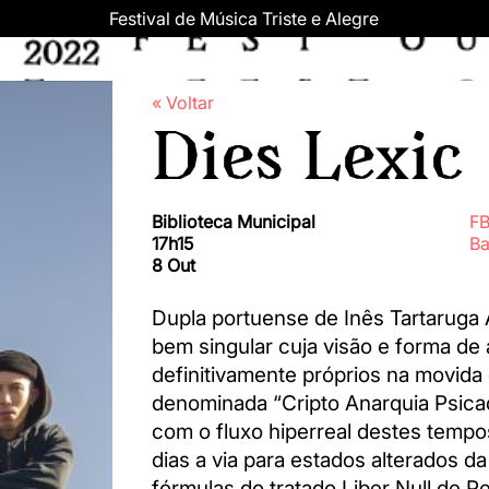
Festival de Música Triste e Alegre
« Voltar
Dies Lexic
Biblioteca Municipal
F
17h15
B
8 Out
Dupla portuense de Inês Tartaruga Á
bem singular cuja visão e forma d
definitivamente próprios na movida
denominada “Cripto Anarquia Psica
com o fluxo hiperreal destes tempo
dias a via para estados alterados 
fórmulas do tratado Liber Null de P