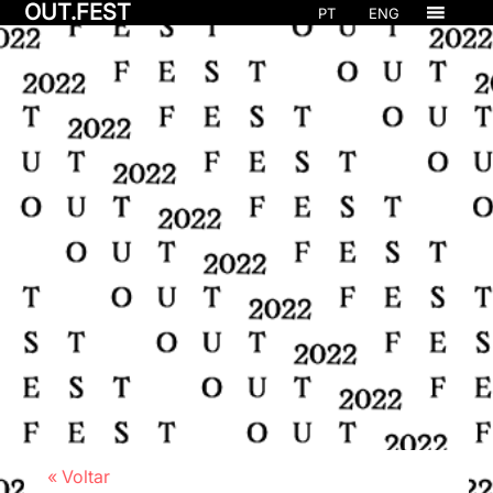
OUT.FEST
PT
ENG
« Voltar