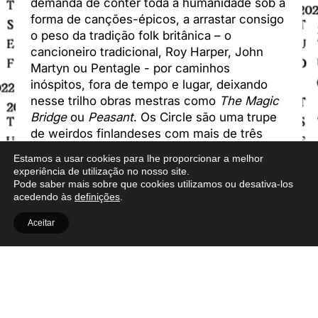
demanda de conter toda a humanidade sob a
forma de canções-épicos, a arrastar consigo
o peso da tradição folk britânica – o
cancioneiro tradicional, Roy Harper, John
Martyn ou Pentagle - por caminhos
inóspitos, fora de tempo e lugar, deixando
nesse trilho obras mestras como
The Magic
Bridge
ou
Peasant
. Os Circle são uma trupe
de weirdos finlandeses com mais de três
décadas de actividade e uma discografia
Estamos a usar cookies para lhe proporcionar a melhor
imensa que segue o chamamento cósmico
experiência de utilização no nosso site.
do krautrock até confins onde este se enlaça
Pode saber mais sobre que cookies utilizamos ou desativa-los
acedendo às
definições
.
com o heavy metal, o rock progressivo,
ambient e todo o tipo de fusões num estilo
Aceitar
que os próprio denominam de “New Wave of
Finnish Heavy Metal”. Desconstruindo tanto
noções de géneros musicais quanto a
própria postura machista do rock,
sublimando os seus trejeitos a níveis bem
campy, tomam o palco vestidos de spandex,