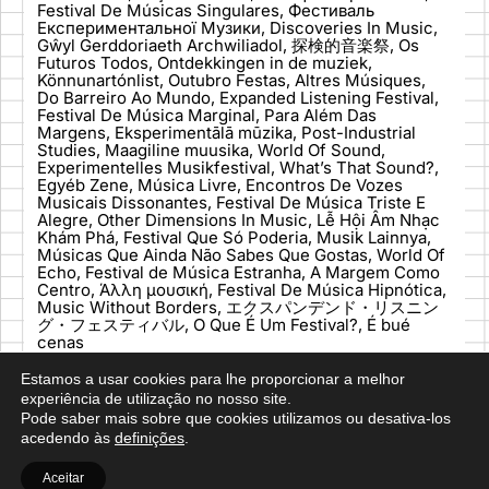
Festival De Músicas Singulares, Фестиваль
Експериментальної Музики, Discoveries In Music,
Gŵyl Gerddoriaeth Archwiliadol, 探検的音楽祭, Os
Futuros Todos, Ontdekkingen in de muziek,
Könnunartónlist, Outubro Festas, Altres Músiques,
Do Barreiro Ao Mundo, Expanded Listening Festival,
Festival De Música Marginal, Para Além Das
Margens, Eksperimentālā mūzika, Post-Industrial
Studies, Maagiline muusika, World Of Sound,
Experimentelles Musikfestival, What’s That Sound?,
Egyéb Zene, Música Livre, Encontros De Vozes
Musicais Dissonantes, Festival De Música Triste E
Alegre, Other Dimensions In Music, Lễ Hội Âm Nhạc
Khám Phá, Festival Que Só Poderia, Musik Lainnya,
Músicas Que Ainda Não Sabes Que Gostas, World Of
Echo, Festival de Música Estranha, A Margem Como
Centro, Άλλη μουσική, Festival De Música Hipnótica,
Music Without Borders, エクスパンデンド・リスニン
グ・フェスティバル, O Que É Um Festival?, É bué
cenas
Obrigado por ouvirem de coração aberto!
Estamos a usar cookies para lhe proporcionar a melhor
experiência de utilização no nosso site.
Pode saber mais sobre que cookies utilizamos ou desativa-los
acedendo às
definições
.
OUT.RA
Facebook
Aceitar
Contactos
Instagram