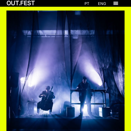
OUT.FEST
PT
ENG