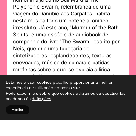
Polyphonic Swarm, relembrança de uma
viagem do Danúbio aos Cárpatos, habita
nesta música todo um potencial onírico
irresoluto. Já este ano, 'Murmur of the Bath
Spirits' é uma espécie de audiobook de
companhia do livro 'The Swarm', escrito por
Neis, que cria uma tapeçaria de
sintetizadores resplandecentes, texturas
enevoadas, música de câmara e batidas
rarefeitas sobre a qual se espraia a lírica
surreal de Neis, algures entre uma peça de
Estamos a usar cookies para lhe proporcionar a melhor
rádio e a spoken word.
Foto: Les Ateliers
experiência de utilização no nosso site.
Claus
Pode saber mais sobre que cookies utilizamos ou desativa-los
acedendo às
definições
.
Aceitar