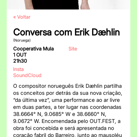
« Voltar
Conversa com Erik Dæhlin
(Noruega)
Cooperativa Mula
Site
1 OUT
21h30
Insta
SoundCloud
O compositor norueguês Erik Dæhlin partilha
os conceitos por detrás da sua nova criação,
“da última vez”, uma performance ao ar livre
em duas partes, a ter lugar nas coordenadas
38.6664° N, 9.0685° W e 38.6660° N,
9.0672° W. Encomendada pelo OUT.FEST, a
obra foi concebida e será apresentada no
coração fabril do Barreiro, junto ao mausoléu