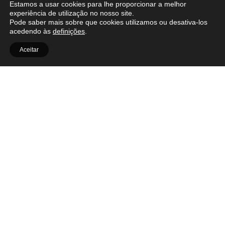
financiado pela União Europeia]
Estamos a usar cookies para lhe proporcionar a melhor
experiência de utilização no nosso site.
* Entrada livre
Pode saber mais sobre que cookies utilizamos ou desativa-los
* A conversa será conduzida em inglês
acedendo às
definições
.
Foto: Paal Audestad
Aceitar
OUT.RA
Facebook
Contactos
Instagram
Política