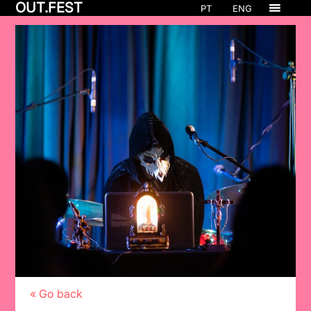
OUT.FEST
PT
ENG
« Go back