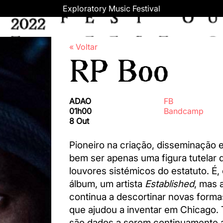
Exploratory Music Festival
« Voltar
RP Boo
ADAO
FB
01h00
Bandcamp
8 Out
Pioneiro na criação, disseminação 
bem ser apenas uma figura tutelar 
louvores sistémicos do estatuto. É,
álbum, um artista
Established
, mas 
continua a descortinar novas form
que ajudou a inventar em Chicago. 
são dados a serem continuamente at