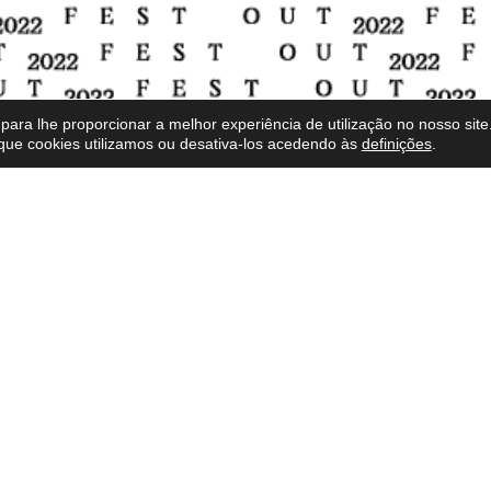
para lhe proporcionar a melhor experiência de utilização no nosso site
que cookies utilizamos ou desativa-los acedendo às
definições
.