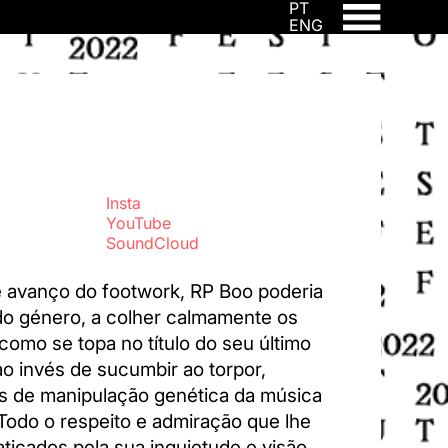
PT
ENG
Insta
YouTube
SoundCloud
e avanço do footwork, RP Boo poderia
do género, a colher calmamente os
 como se topa no título do seu último
ao invés de sucumbir ao torpor,
as de manipulação genética da música
Todo o respeito e admiração que lhe
içados pela sua inquietude e visão