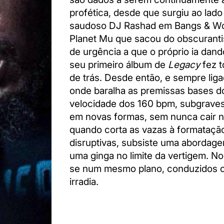
profética, desde que surgiu ao lad
saudoso DJ Rashad em Bangs & Work
Planet Mu que sacou do obscurant
de urgência a que o próprio ia da
seu primeiro álbum de
Legacy
fez 
de trás. Desde então, e sempre liga
onde baralha as premissas bases do
velocidade dos 160 bpm, subgraves
em novas formas, sem nunca cair 
quando corta as vazas à formatação 
disruptivas, subsiste uma abordagem
uma ginga no limite da vertigem. No
se num mesmo plano, conduzidos c
irradia.